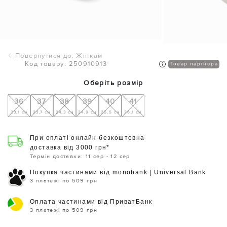
Повернутися до: Жінкам
Код товару: 250910913
Товар партнера
Оберіть розмір
36
37
38
39
40
41
23,1 см
23,7 см
24,3 см
24,9 см
25,5 см
26,1 см
При оплаті онлайн безкоштовна
доставка від 3000 грн*
Термін доставки: 11 сер - 12 сер
Покупка частинами від monobank | Universal Bank
3 платежі по 509 грн
Оплата частинами від ПриватБанк
3 платежі по 509 грн