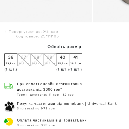
Повернутися до: Жінкам
Код товару: 251111105
Оберіть розмір
36
37
38
39
40
41
23,7 см
24,2 см
24,7 см
25,2 см
25,7 см
26,2 см
(1 шт.)
(1 шт.)
(1 шт.)
При оплаті онлайн безкоштовна
доставка від 3000 грн*
Термін доставки: 11 сер - 12 сер
Покупка частинами від monobank | Universal Bank
3 платежі по 973 грн
Оплата частинами від ПриватБанк
3 платежі по 973 грн