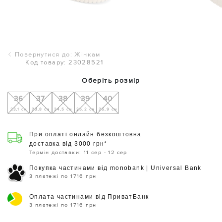
Повернутися до: Жінкам
Код товару: 23028521
Оберіть розмір
36
37
38
39
40
23,1 см
23,8 см
24,5 см
25,2 см
25,9 см
При оплаті онлайн безкоштовна
доставка від 3000 грн*
Термін доставки: 11 сер - 12 сер
Покупка частинами від monobank | Universal Bank
3 платежі по 1716 грн
Оплата частинами від ПриватБанк
3 платежі по 1716 грн