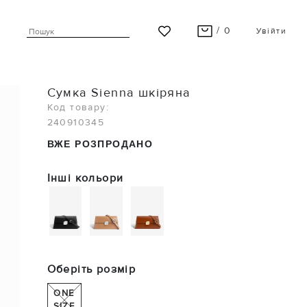
/ 0
Увійти
ВАШ КОШИК ПУСТИЙ
Сумка Sienna шкіряна
Останні модні новинки чекають на Вас!
Код товару:
240910345
ПЕРЕГЛЯНУТИ
ВЖЕ РОЗПРОДАНО
Інші кольори
Оберіть розмір
ONE
SIZE