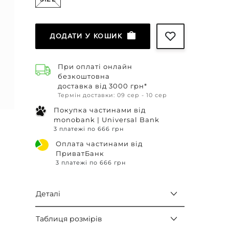
ДОДАТИ У КОШИК
При оплаті онлайн
безкоштовна
доставка від 3000 грн*
Термін доставки: 09 сер - 10 сер
Покупка частинами від
monobank | Universal Bank
3 платежі по 666 грн
Оплата частинами від
ПриватБанк
3 платежі по 666 грн
Деталі
Таблиця розмірів