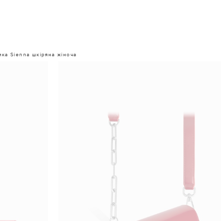
мка Sienna шкіряна жіноча