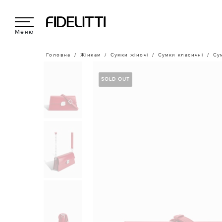
Меню
Головна
Жінкам
Сумки жіночі
Сумки класичні
Су
SOLD OUT