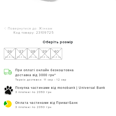
Повернутися до: Жінкам
Код товару: 23109725
Оберіть розмір
36
37
38
39
40
22,6 см
23,3 см
24 см
24,6 см
25,3 см
При оплаті онлайн безкоштовна
доставка від 3000 грн*
Термін доставки: 11 сер - 12 сер
Покупка частинами від monobank | Universal Bank
3 платежі по 2093 грн
Оплата частинами від ПриватБанк
3 платежі по 2093 грн