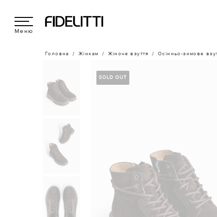
Меню
Головна
Жінкам
Жіноче взуття
Осінньо-зимове взу
SOLD OUT