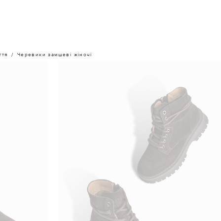
ття
Черевики замшеві жіночі