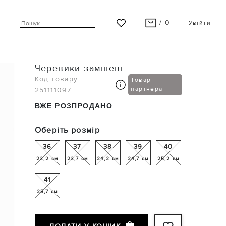
/ 0
Увійти
ВАШ КОШИК ПУСТИЙ
Черевики замшеві
Останні модні новинки чекають на Вас!
Код товару:
Товар
партнера
251111097
ПЕРЕГЛЯНУТИ
ВЖЕ РОЗПРОДАНО
Оберіть розмір
36
37
38
39
40
23,2 см
23,7 см
24,2 см
24,7 см
25,2 см
41
25,7 см