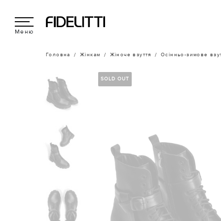
Меню
Головна
Жінкам
Жіноче взуття
Осінньо-зимове взу
SOLD OUT