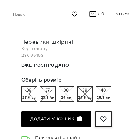
/ 0
Увійти
ВАШ КОШИК ПУСТИЙ
Черевики шкіряні
Останні модні новинки чекають на Вас!
Код товару:
23099153
ПЕРЕГЛЯНУТИ
ВЖЕ РОЗПРОДАНО
Оберіть розмір
36
37
38
39
40
22,6 см
23,3 см
24 см
24,6 см
25,3 см
ДОДАТИ У КОШИК
При оплаті онлайн