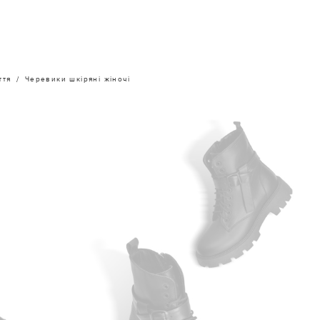
ття
Черевики шкіряні жіночі