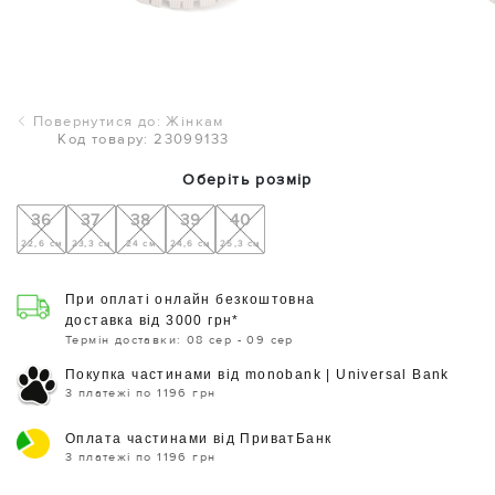
Повернутися до: Жінкам
Код товару: 23099133
Оберіть розмір
36
37
38
39
40
22,6 см
23,3 см
24 см
24,6 см
25,3 см
При оплаті онлайн безкоштовна
доставка від 3000 грн*
Термін доставки: 08 сер - 09 сер
Покупка частинами від monobank | Universal Bank
3 платежі по 1196 грн
Оплата частинами від ПриватБанк
3 платежі по 1196 грн