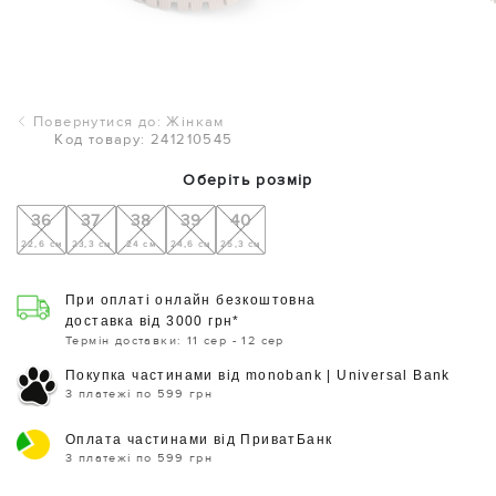
Повернутися до: Жінкам
Код товару: 241210545
Оберіть розмір
36
37
38
39
40
22,6 см
23,3 см
24 см
24,6 см
25,3 см
При оплаті онлайн безкоштовна
доставка від 3000 грн*
Термін доставки: 11 сер - 12 сер
Покупка частинами від monobank | Universal Bank
3 платежі по 599 грн
Оплата частинами від ПриватБанк
3 платежі по 599 грн