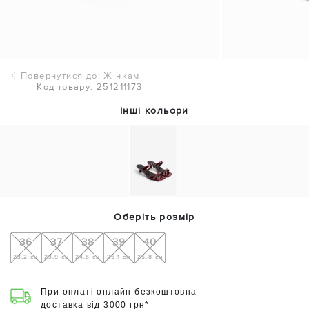
Повернутися до: Жінкам
Код товару: 251211173
Інші кольори
Оберіть розмір
36
37
38
39
40
23,2 см
23,9 см
24,5 см
25,1 см
25,8 см
При оплаті онлайн безкоштовна
доставка від 3000 грн*