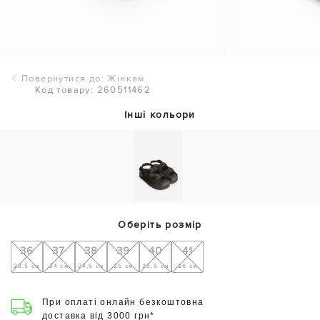
Повернутися до: Жінкам
Код товару: 260511462
Інші кольори
Оберіть розмір
36
37
38
39
40
41
23,5 см
24 см
24,5 см
25 см
25,5 см
26 см
При оплаті онлайн безкоштовна
доставка від 3000 грн*