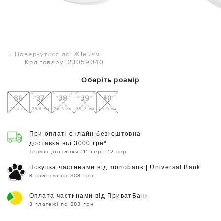
Повернутися до: Жінкам
Код товару: 23059040
Оберіть розмір
36
37
38
39
40
23,1 см
23,8 см
24,5 см
25,2 см
25,9 см
При оплаті онлайн безкоштовна
доставка від 3000 грн*
Термін доставки: 11 сер - 12 сер
Покупка частинами від monobank | Universal Bank
3 платежі по 883 грн
Оплата частинами від ПриватБанк
3 платежі по 883 грн