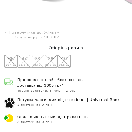
Повернутися до: Жінкам
Код товару: 22058075
Оберіть розмір
36
37
38
39
40
22,1 см
22,6 см
23,1 см
23,8 см
24,5 см
При оплаті онлайн безкоштовна
доставка від 3000 грн*
Термін доставки: 11 сер - 12 сер
Покупка частинами від monobank | Universal Bank
3 платежі по 0 грн
Оплата частинами від ПриватБанк
3 платежі по 0 грн