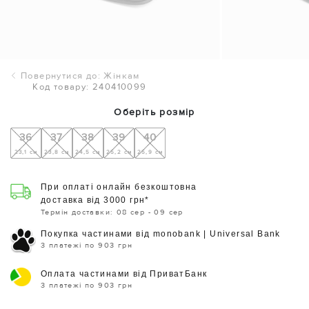
Повернутися до: Жінкам
Код товару: 240410099
Оберіть розмір
36
37
38
39
40
23,1 см
23,8 см
24,5 см
25,2 см
25,9 см
При оплаті онлайн безкоштовна
доставка від 3000 грн*
Термін доставки: 08 сер - 09 сер
Покупка частинами від monobank | Universal Bank
3 платежі по 903 грн
Оплата частинами від ПриватБанк
3 платежі по 903 грн