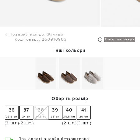
Повернутися до: Жінкам
Код товару: 250910903
Товар партнера
Інші кольори
Оберіть розмір
36
37
38
39
40
41
23,5 см
24 см
24,5 см
25 см
25,5 см
26 см
(3 шт.)
(2 шт.)
(2 шт.)
(3 шт.)
При оплаті онлайн безкоштовна