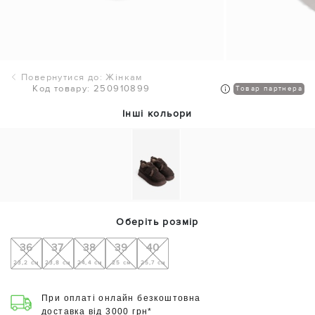
Повернутися до: Жінкам
Код товару: 250910899
Товар партнера
Інші кольори
Оберіть розмір
36
37
38
39
40
23,2 см
23,8 см
24,4 см
25 см
25,7 см
При оплаті онлайн безкоштовна
доставка від 3000 грн*