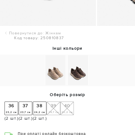
Повернутися до: Жінкам
Код товару: 250810837
Інші кольори
Оберіть розмір
36
37
38
39
40
23,2 см
23,7 см
24,2 см
24,7 см
25,2 см
(2 шт.)
(2 шт.)
(2 шт.)
При оплаті онлайн безкоштовна