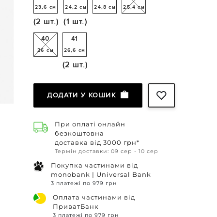
23,6 см
24,2 см
24,8 см
25,4 см
(2 шт.)
(1 шт.)
40
41
26 см
26,6 см
(2 шт.)
ДОДАТИ У КОШИК
При оплаті онлайн
безкоштовна
доставка від 3000 грн*
Термін доставки: 09 сер - 10 сер
Покупка частинами від
monobank | Universal Bank
3 платежі по 979 грн
Оплата частинами від
ПриватБанк
3 платежі по 979 грн