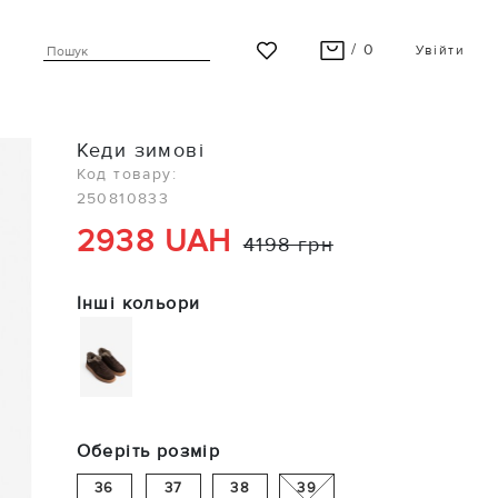
/ 0
Увійти
ВАШ КОШИК ПУСТИЙ
Кеди зимові
Останні модні новинки чекають на Вас!
Код товару:
250810833
ПЕРЕГЛЯНУТИ
2938 UAH
4198 грн
Інші кольори
Оберіть розмір
36
37
38
39