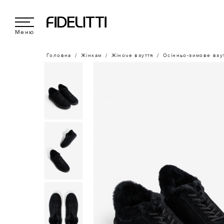
Меню
Головна
Жінкам
Жіноче взуття
Осінньо-зимове взу