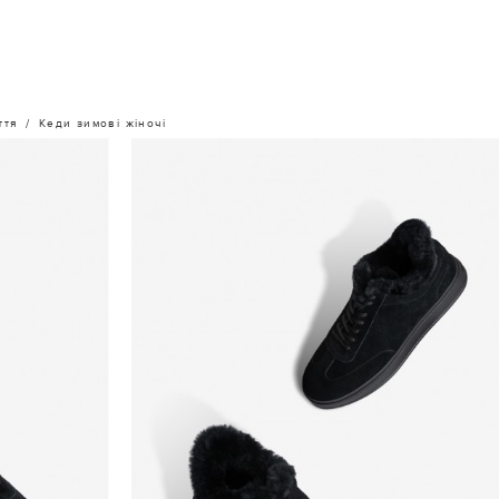
ття
Кеди зимові жіночі