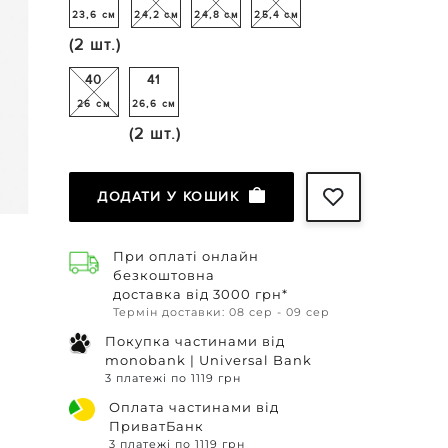
23,6 см
24,2 см
24,8 см
25,4 см
(2 шт.)
40
41
26 см
26,6 см
(2 шт.)
ДОДАТИ У КОШИК
При оплаті онлайн
безкоштовна
доставка від 3000 грн*
Термін доставки: 08 сер - 09 сер
Покупка частинами від
monobank | Universal Bank
3 платежі по 1119 грн
Оплата частинами від
ПриватБанк
3 платежі по 1119 грн