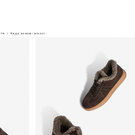
ття
Кеди зимові жіночі