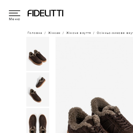
Меню
Головна
Жінкам
Жіноче взуття
Осінньо-зимове взу