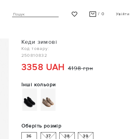
/ 0
Увійти
ВАШ КОШИК ПУСТИЙ
Кеди зимові
Останні модні новинки чекають на Вас!
Код товару:
250810832
ПЕРЕГЛЯНУТИ
3358 UAH
4198 грн
Інші кольори
Оберіть розмір
36
37
38
39