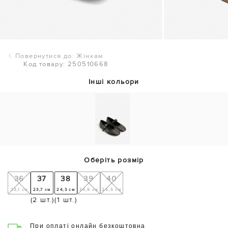
Повернутися до: Жінкам
Код товару: 250510668
Інші кольори
Оберіть розмір
36
37
38
39
40
23,1 см
23,7 см
24,3 см
24,9 см
25,5 см
(2 шт.)
(1 шт.)
При оплаті онлайн безкоштовна