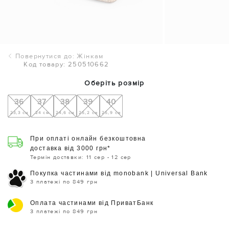
Повернутися до: Жінкам
Код товару: 250510662
Оберіть розмір
36
37
38
39
40
23,3 см
24 см
24,6 см
25,2 см
25,9 см
При оплаті онлайн безкоштовна
доставка від 3000 грн*
Термін доставки: 11 сер - 12 сер
Покупка частинами від monobank | Universal Bank
3 платежі по 849 грн
Оплата частинами від ПриватБанк
3 платежі по 849 грн