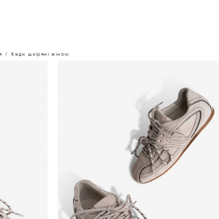
я
Кеди шкіряні жіночі