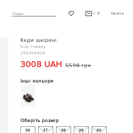
/ 0
Увійти
ВАШ КОШИК ПУСТИЙ
Кеди шкіряні
Останні модні новинки чекають на Вас!
Код товару:
250810806
ПЕРЕГЛЯНУТИ
3008 UAH
5598 грн
Інші кольори
Оберіть розмір
36
37
38
39
40