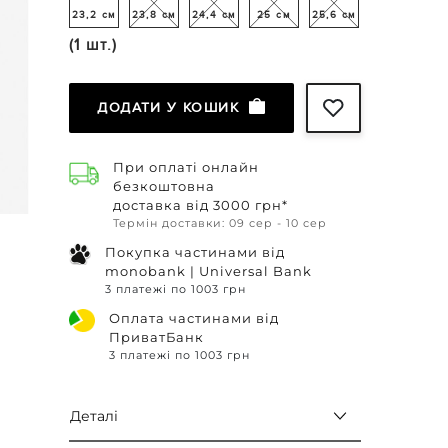
23,2 см
23,8 см
24,4 см
25 см
25,6 см
(1 шт.)
ДОДАТИ У КОШИК
При оплаті онлайн
безкоштовна
доставка від 3000 грн*
Термін доставки: 09 сер - 10 сер
Покупка частинами від
monobank | Universal Bank
3 платежі по 1003 грн
Оплата частинами від
ПриватБанк
3 платежі по 1003 грн
Деталі