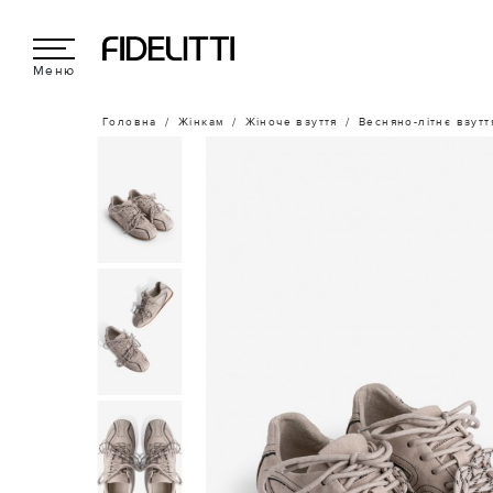
Меню
Головна
Жінкам
Жіноче взуття
Весняно-літнє взутт