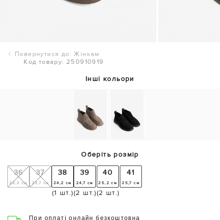
Повернутися до: Жінкам
Код товару: 250910919
Інші кольори
Оберіть розмір
36
37
38
39
40
41
23,2 см
23,7 см
24,2 см
24,7 см
25,2 см
25,7 см
(1 шт.)
(2 шт.)
(2 шт.)
При оплаті онлайн безкоштовна